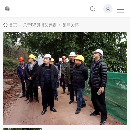
首页
关于BB贝博艾弗森
领导关怀