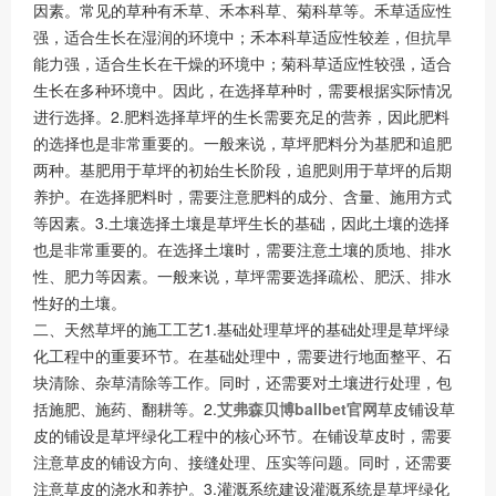
因素。常见的草种有禾草、禾本科草、菊科草等。禾草适应性
强，适合生长在湿润的环境中；禾本科草适应性较差，但抗旱
能力强，适合生长在干燥的环境中；菊科草适应性较强，适合
生长在多种环境中。因此，在选择草种时，需要根据实际情况
进行选择。2.肥料选择草坪的生长需要充足的营养，因此肥料
的选择也是非常重要的。一般来说，草坪肥料分为基肥和追肥
两种。基肥用于草坪的初始生长阶段，追肥则用于草坪的后期
养护。在选择肥料时，需要注意肥料的成分、含量、施用方式
等因素。3.土壤选择土壤是草坪生长的基础，因此土壤的选择
也是非常重要的。在选择土壤时，需要注意土壤的质地、排水
性、肥力等因素。一般来说，草坪需要选择疏松、肥沃、排水
性好的土壤。
二、天然草坪的施工工艺1.基础处理草坪的基础处理是草坪绿
化工程中的重要环节。在基础处理中，需要进行地面整平、石
块清除、杂草清除等工作。同时，还需要对土壤进行处理，包
括施肥、施药、翻耕等。2.
艾弗森贝博ballbet官网
草皮铺设草
皮的铺设是草坪绿化工程中的核心环节。在铺设草皮时，需要
注意草皮的铺设方向、接缝处理、压实等问题。同时，还需要
注意草皮的浇水和养护。3.灌溉系统建设灌溉系统是草坪绿化