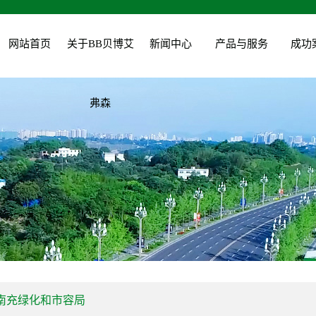
网站首页
关于BB贝博艾
新闻中心
产品与服务
成功
公司简介
公司新闻
园林绿化建设
弗森
企业文化
工程动态
园林绿化维护
组织架构
植物运用
城投花木公司
资质荣誉
党建新闻
营业执照
行业新闻
领导关怀
技术知识
南充绿化和市容局