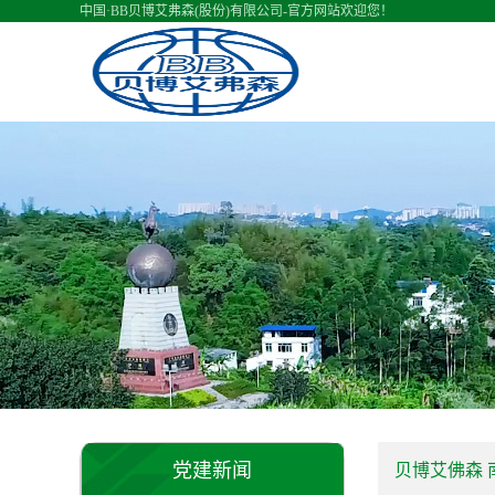
中国·BB贝博艾弗森(股份)有限公司-官方网站欢迎您！
党建新闻
贝博艾佛森 