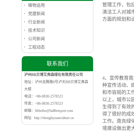
管理工作，包
植物运用
清洁工人对城
党建新闻
方面的规划和
行业新闻
技术知识
公司新闻
工程动态
联系我们
泸州BB贝博艾弗森绿化有限责任公司
4、宣传教育
地址：泸州龙腾路8号泸天BB贝博艾弗森
种宣传活动、
大楼
和市容局的工
电话：+86-0830-2578523
以上，城市公
传真：+86-0830-2578523
生得到了有效
邮箱：bbbeibo@ballbetsport.com
得了很好的成
网址: http://shengluyuanculture.cn
工作。南充绿
境建设做出更